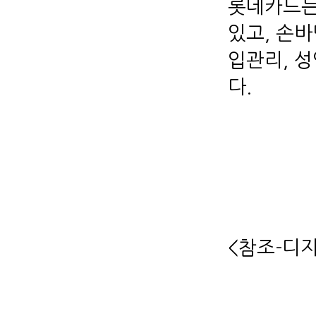
롯데카드는
있고, 손
입관리, 
<참조-디