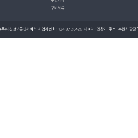
주변기기
구비서류
(주)대진정보통신서비스 사업자번호 : 124-87-36426 대표자 : 민창기 주소 : 수원시 팔달구 세지로