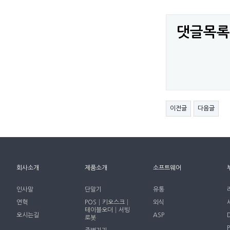
댓글목록
이전글
다음글
회사소개
제품소개
소프트웨어
인사말
단말기
유통
연혁
POS│키오스크│
외식
테이블오더│서빙
오시는길
ASP
로봇