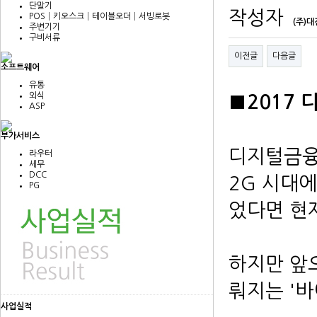
단말기
작성자
POS│키오스크│테이블오더│서빙로봇
(주)
주변기기
구비서류
이전글
다음글
소프트웨어
유통
외식
■2017
ASP
부가서비스
디지털금융
라우터
세무
DCC
2G 시대
PG
었다면 현
하지만 앞
뤄지는 '바
사업실적