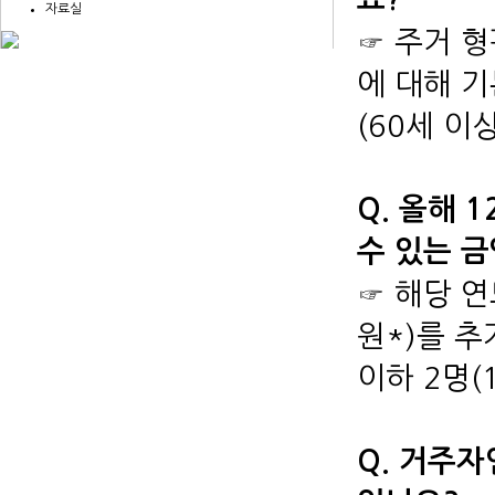
자료실
☞ 주거 
에 대해 
(60세 이
Q. 올해 
수 있는 금
☞ 해당 
원*)를 추
이하 2명(1
Q. 거주