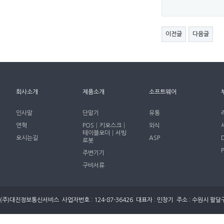
이전글
다음글
회사소개
제품소개
소프트웨어
인사말
단말기
유통
연혁
POS│키오스크│
외식
테이블오더│서빙
오시는길
ASP
로봇
주변기기
구비서류
(주)대진정보통신서비스 사업자번호 : 124-87-36426 대표자 : 민창기 주소 : 수원시 팔달구 세지로