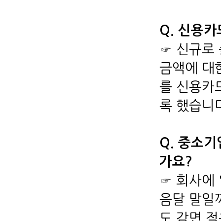
Q. 신용
☞ 신규로
금액에 대
를 신용카
록 했습니
Q. 중소
가요?
☞ 회사에 
음달 말일
도 감면 