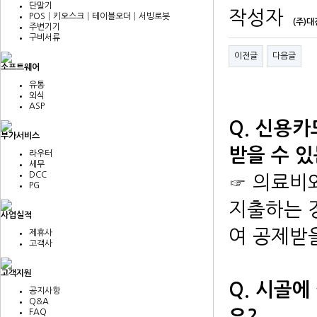
단말기
작성자
POS│키오스크│테이블오더│서빙로봇
(주)
주변기기
구비서류
이전글
다음글
소프트웨어
유통
외식
ASP
Q. 신용카
부가서비스
받을 수 있
라우터
세무
DCC
☞ 의료비
PG
지출하는 
사업실적
여 공제받
제휴사
고객사
고객지원
Q. 시골에
공지사항
Q&A
요?
FAQ