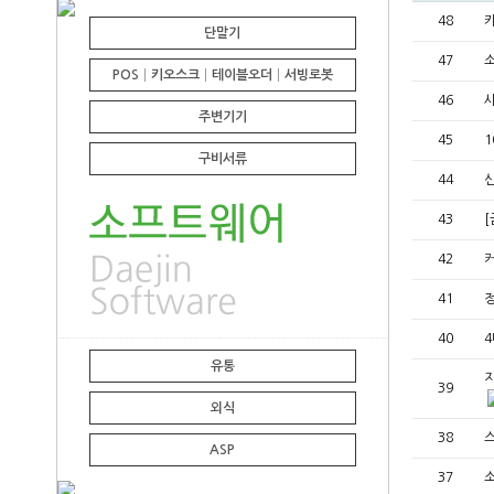
48
카
단말기
47
소
POS│키오스크│테이블오더│서빙로봇
46
사
주변기기
45
1
구비서류
44
신
43
[
42
41
정
40
4
유통
지
39
외식
38
ASP
37
소