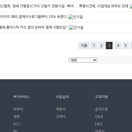
신협회, 영세 가맹점 IC카드 단말기 전환사업 `삐걱`...폭행사건에, 사업대상 파악도 안돼
자카드 해외 결제수수료 3월부터 10% 오른다
올해 플라스틱 카드 없이 손바닥 결제 시범도입"
처음
1
2
3
4
5
부가서비스
사업실적
고객지원
라우터
제휴사
공지사항
세무
고객사
Q&A
DCC
FAQ
PG
자료실