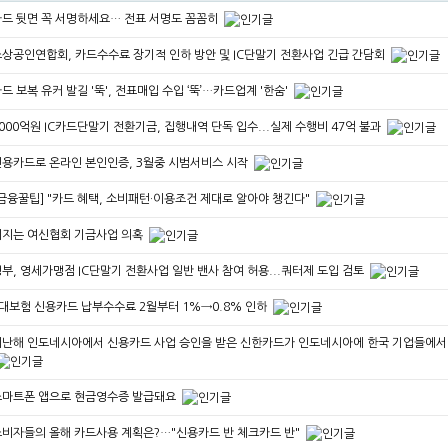
드 뒷면 꼭 서명하세요… 전표 서명도 꼼꼼히
상공인연합회, 카드수수료 장기적 인하 방안 및 IC단말기 전환사업 긴급 간담회
드 보복 유커 발길 '뚝', 전표매입 수입 ‘뚝’…카드업계 '한숨'
000억원 IC카드단말기 전환기금, 집행내역 단독 입수...실제 수행비 47억 불과
용카드로 온라인 본인인증, 3월중 시범서비스 시작
금융꿀팁] "카드 혜택, 소비패턴·이용조건 제대로 알아야 챙긴다"
커지는 여신협회 기금사업 의혹
부, 영세가맹점 IC단말기 전환사업 일반 밴사 참여 허용...쿼터제 도입 검토
대보험 신용카드 납부수수료 2월부터 1%→0.8% 인하
난해 인도네시아에서 신용카드 사업 승인을 받은 신한카드가 인도네시아에 한국 기업들에서
스마트폰 앱으로 현금영수증 발급돼요
비자들의 올해 카드사용 계획은?…"신용카드 반 체크카드 반"