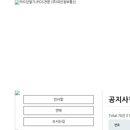
공지사
인사말
연혁
Total 78건
3
오시는길
번호