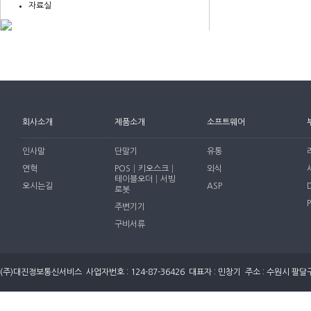
자료실
회사소개
제품소개
소프트웨어
인사말
단말기
유통
연혁
POS│키오스크│
외식
테이블오더│서빙
오시는길
ASP
로봇
주변기기
구비서류
(주)대진정보통신서비스 사업자번호 : 124-87-36426 대표자 : 민창기 주소 : 수원시 팔달구 세지로