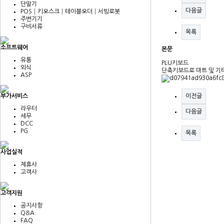
단말기
다음글
POS│키오스크│테이블오더│서빙로봇
주변기기
구비서류
목록
소프트웨어
본문
유통
PLU키보드
외식
단축키보드로 마트 및 기
ASP
부가서비스
이전글
라우터
다음글
세무
DCC
PG
목록
사업실적
제휴사
고객사
고객지원
공지사항
Q&A
FAQ