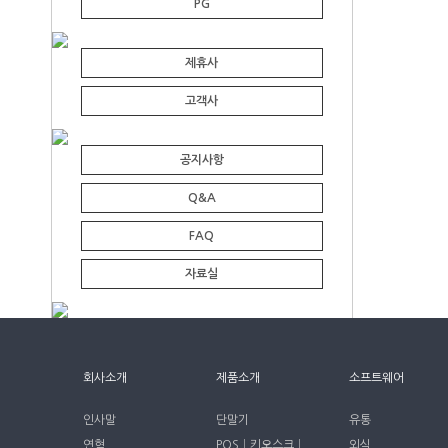
PG
제휴사
고객사
공지사항
Q&A
FAQ
자료실
회사소개
제품소개
소프트웨어
인사말
단말기
유통
연혁
POS│키오스크│
외식