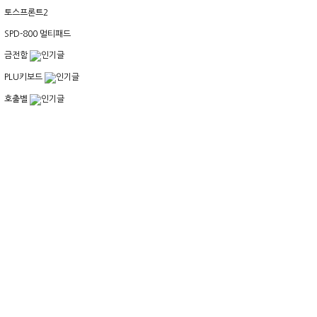
토스프론트2
SPD-800 멀티패드
금전함
PLU키보드
호출벨