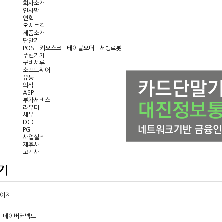
회사소개
인사말
연혁
오시는길
제품소개
단말기
POS│키오스크│테이블오더│서빙로봇
주변기기
구비서류
소프트웨어
유통
외식
ASP
부가서비스
라우터
세무
DCC
PG
사업실적
제휴사
고객사
고객지원
공지사항
기
Q&A
FAQ
자료실
페이지
네이버커넥트