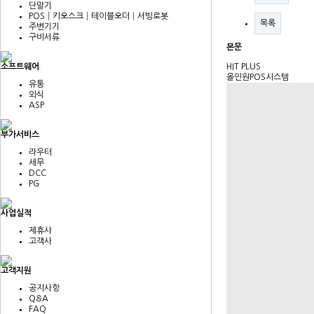
단말기
POS│키오스크│테이블오더│서빙로봇
목록
주변기기
구비서류
본문
소프트웨어
HIT PLUS
올인원POS시스템
유통
외식
ASP
부가서비스
라우터
세무
DCC
PG
사업실적
제휴사
고객사
고객지원
공지사항
Q&A
FAQ