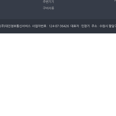
주변기기
구비서류
(주)대진정보통신서비스 사업자번호 : 124-87-36426 대표자 : 민창기 주소 : 수원시 팔달구 세지로