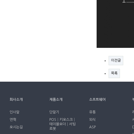
이전글
목록
회사소개
제품소개
소프트웨어
인사말
단말기
유통
연혁
POS│키오스크│
외식
테이블오더│서빙
오시는길
ASP
로봇