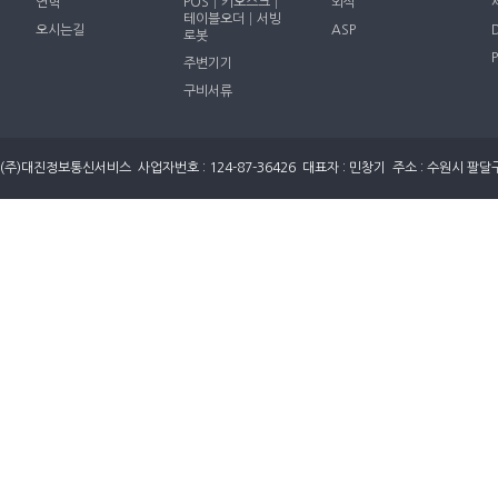
연혁
POS│키오스크│
외식
테이블오더│서빙
오시는길
ASP
로봇
주변기기
구비서류
(주)대진정보통신서비스 사업자번호 : 124-87-36426 대표자 : 민창기 주소 : 수원시 팔달구 세지로