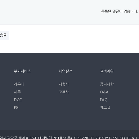
등록된 댓글이 없습니다.
음글
부가서비스
사업실적
고객지원
라우터
제휴사
공지사항
세무
고객사
Q&A
DCC
FAQ
PG
자료실
팔달구 세지로 364, 대진빌딩 201호(지동) COPYRIGHT 2016 © DICSI.CO.KR ALL 