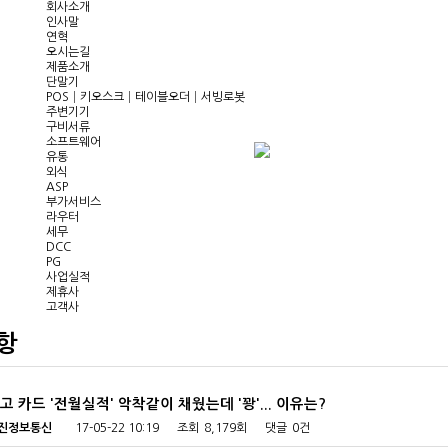
회사소개
인사말
연혁
오시는길
제품소개
단말기
POS│키오스크│테이블오더│서빙로봇
주변기기
구비서류
소프트웨어
유통
외식
ASP
부가서비스
라우터
세무
DCC
PG
사업실적
제휴사
고객사
고객지원
공지사항
항
Q&A
FAQ
자료실
 카드 '전월실적' 악착같이 채웠는데 '꽝'... 이유는?
대진정보통신
17-05-22 10:19
조회
8,179회
댓글
0건