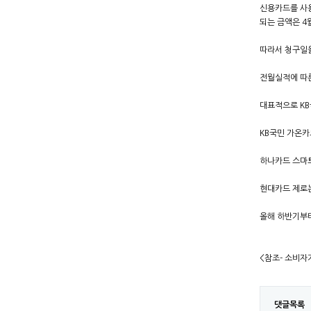
신용카드를 사용
되는 금액은 4
따라서 청구일을
전월실적에 따른
대표적으로 KB
KB국민 가온카
하나카드 스마트
현대카드 제로는
올해 하반기부터
<참조- 소비자
댓글목록