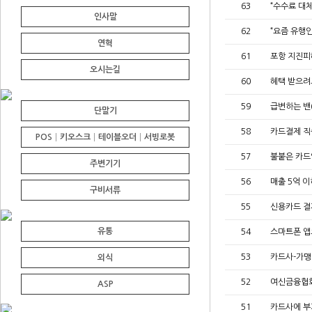
63
“수수료 대
인사말
62
“요즘 유행
연혁
61
포항 지진피
오시는길
60
혜택 받으려고
59
급변하는 밴
단말기
58
카드결제 직
POS│키오스크│테이블오더│서빙로봇
57
불붙은 카드
주변기기
56
매출 5억 이
구비서류
55
신용카드 결
유통
54
스마트폰 앱
53
카드사-가맹
외식
52
여신금융협회
ASP
51
카드사에 부