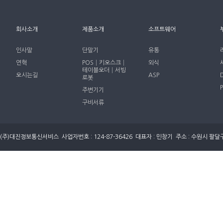
회사소개
제품소개
소프트웨어
인사말
단말기
유통
연혁
POS│키오스크│
외식
테이블오더│서빙
오시는길
ASP
로봇
주변기기
구비서류
(주)대진정보통신서비스 사업자번호 : 124-87-36426 대표자 : 민창기 주소 : 수원시 팔달구 세지로